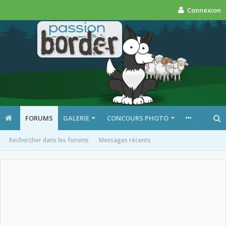
Connexion
FORUMS
GALERIE
CONCOURS PHOTO
Rechercher dans les forums
Messages récents