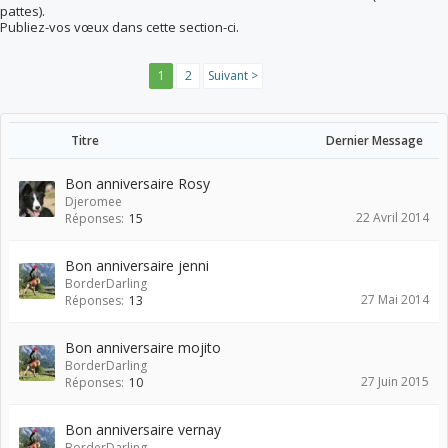
pattes).
Publiez-vos vœux dans cette section-ci.
1
2
Suivant >
Titre
Dernier Message
Bon anniversaire Rosy
Djeromee
22 Avril 2014
Réponses:
15
Bon anniversaire jenni
BorderDarling
27 Mai 2014
Réponses:
13
Bon anniversaire mojito
BorderDarling
27 Juin 2015
Réponses:
10
Bon anniversaire vernay
BorderDarling