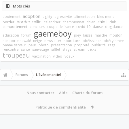
Mots clés
adoption
aboiement
agility
agressivité
alimentation
bleu merle
border collie
chiot
border
calendrier
championnat
chien
club
comportement
concours
coupe de france
covid-19
danse
dog dance
gaemeboy
education
forum
joey
laisse
marche
mouton
n'importe nawak!
neige
newsletter
nourriture
obéissance
obérythmée
panne serveur
peur
photo
présentation
propreté
publicité
rage
rencontre
santé
sauvetage
sifflet
stage
stream
tricks
troupeau
vaccination
vidéo
voeux
Forums
L'évènementiel
Nous contacter
Aide
Charte du forum
Politique de confidentialité