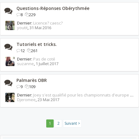
Questions-Réponses Obérythmée
8
229
Dernier:
Licence? caesc?
youtit
,
31 Mai 2016
Tutoriels et tricks.
12
261
Dernier:
Pas de coté
suzanne
,
1 Juillet 2017
Palmarès OBR
9
109
Dernier:
Joey s'est qualifié pour les championnats d'europe en htm
Djeromee
,
23 Mai 2017
1
2
Suivant >