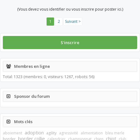
(Vous devez vous identifier ou vous inscrire pour poster ici.)
1
2
Suivant >
S'inscrire
Membres en ligne
Total: 1323 (membres: 0, visiteurs: 1267, robots: 56)
Sponsor du forum
Mots clés
adoption
aboiement
agility
agressivité
alimentation
bleu merle
border collie
chiot
border
calendrier
championnat
chien
club