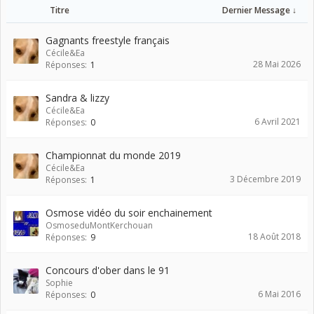
Titre
Dernier Message ↓
Gagnants freestyle français
Cécile&Ea
28 Mai 2026
Réponses:
1
Sandra & lizzy
Cécile&Ea
6 Avril 2021
Réponses:
0
Championnat du monde 2019
Cécile&Ea
3 Décembre 2019
Réponses:
1
Osmose vidéo du soir enchainement
OsmoseduMontKerchouan
18 Août 2018
Réponses:
9
Concours d'ober dans le 91
Sophie
6 Mai 2016
Réponses:
0