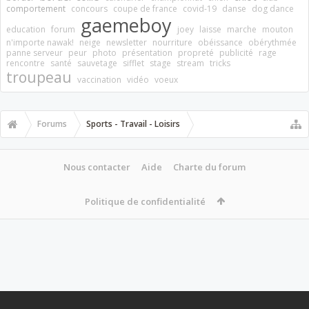
comportement
concours
coupe de france
covid-19
danse
dog dance
gaemeboy
education
forum
joey
laisse
marche
mouton
n'importe nawak!
neige
newsletter
nourriture
obéissance
obérythmée
panne serveur
peur
photo
présentation
propreté
publicité
rage
rencontre
santé
sauvetage
sifflet
stage
stream
tricks
troupeau
vaccination
vidéo
voeux
Forums
Sports - Travail - Loisirs
Nous contacter
Aide
Charte du forum
Politique de confidentialité