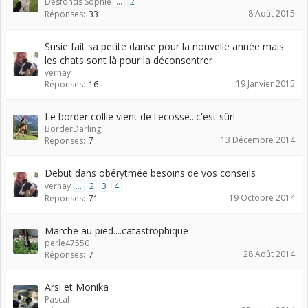
Desfonds Sophie
...
2
8 Août 2015
Réponses:
33
Susie fait sa petite danse pour la nouvelle année mais
les chats sont là pour la déconsentrer
vernay
19 Janvier 2015
Réponses:
16
Le border collie vient de l'ecosse...c'est sûr!
BorderDarling
13 Décembre 2014
Réponses:
7
Debut dans obérytmée besoins de vos conseils
vernay
...
2
3
4
19 Octobre 2014
Réponses:
71
Marche au pied....catastrophique
perle47550
28 Août 2014
Réponses:
7
Arsi et Monika
Pascal