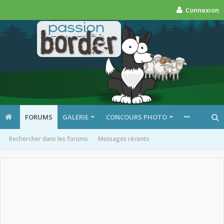
Connexion
FORUMS
GALERIE
CONCOURS PHOTO
Rechercher dans les forums
Messages récents