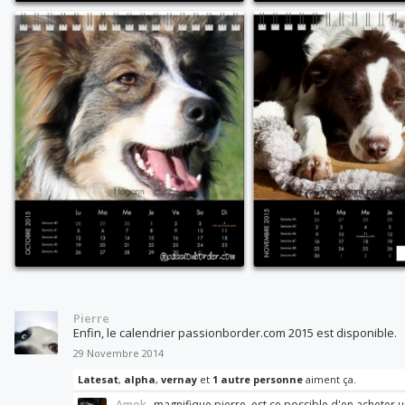
Pierre
Enfin, le calendrier passionborder.com 2015 est disponible.
29 Novembre 2014
Latesat
,
alpha
,
vernay
et
1 autre personne
aiment ça.
Amok
magnifique pierre, est ce possible d'en acheter 