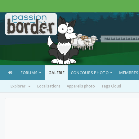
MÄÄÄÄÄÄÄÄÄÄÄÄ
FORUMS
GALERIE
CONCOURS PHOTO
MEMBRES
Explorer
Localisations
Appareils photo
Tags Cloud