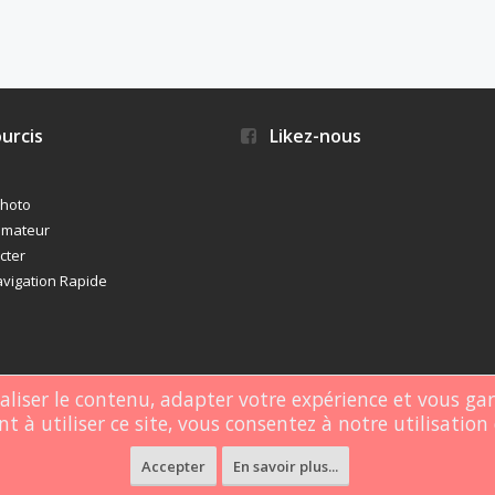
urcis
Likez-nous
photo
imateur
cter
vigation Rapide
naliser le contenu, adapter votre expérience et vous ga
t à utiliser ce site, vous consentez à notre utilisation 
rgé par
Webdomain.com
.
Accepter
En savoir plus...