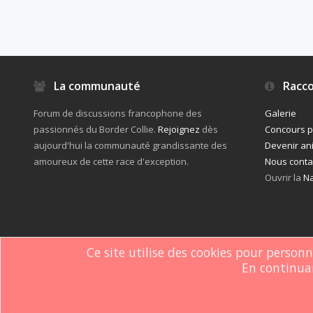
La communauté
Racco
Forum de discussions francophone des
Galerie
passionnés du Border Collie.
Rejoignez
dès
Concours 
aujourd'hui la communauté grandissante des
Devenir an
amoureux de cette race d'exception.
Nous conta
Ouvrir la
Na
Ce site utilise des cookies pour person
En continuan
Forum software by XenForo
© 2010-2019 XenForo Ltd.
Le forum est hébe
®
Some XenForo functionality crafted by
ThemeHouse
.