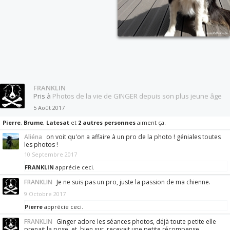
FRANKLIN
Pris à
Photos de la vie de GINGER depuis son plus jeune âge
5 Août 2017
Pierre
,
Brume
,
Latesat
et
2 autres personnes
aiment ça.
Aliéna
on voit qu'on a affaire à un pro de la photo ! géniales toutes
les photos !
10 Septembre 2017
FRANKLIN
apprécie ceci.
FRANKLIN
Je ne suis pas un pro, juste la passion de ma chienne.
9 Octobre 2017
Pierre
apprécie ceci.
FRANKLIN
Ginger adore les séances photos, déjà toute petite elle
prenait la pose, et, bien sur, recevait une petite récompense.