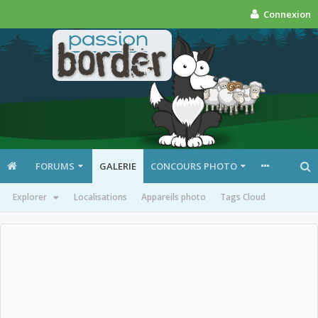
Connexion
FORUMS
GALERIE
CONCOURS PHOTO
Explorer
Localisations
Appareils photo
Tags Cloud