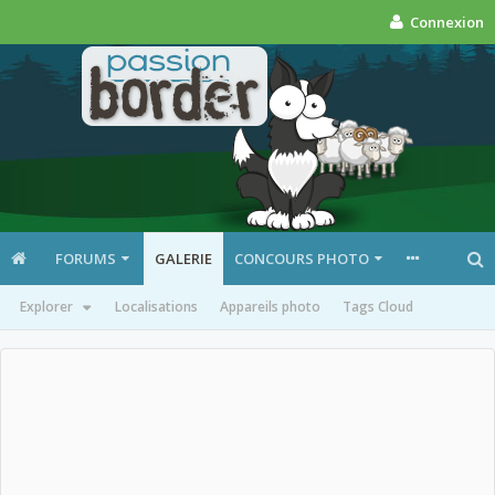
Connexion
FORUMS
GALERIE
CONCOURS PHOTO
Explorer
Localisations
Appareils photo
Tags Cloud