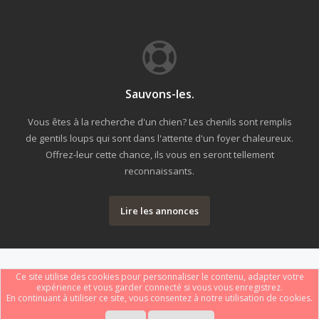
Sauvons-les.
Vous êtes à la recherche d'un chien? Les chenils sont remplis
de gentils loups qui sont dans l'attente d'un foyer chaleureux.
Offrez-leur cette chance, ils vous en seront tellement
reconnaissants.
Lire les annonces
Ce site utilise des cookies pour personnaliser le contenu, adapter votre
expérience et vous garder connecté si vous vous enregistrez.
En continuant à utiliser ce site, vous consentez à notre utilisation de cookies.
Forum software by XenForo
Le forum est hébergé par
Webdomain.com
.
®