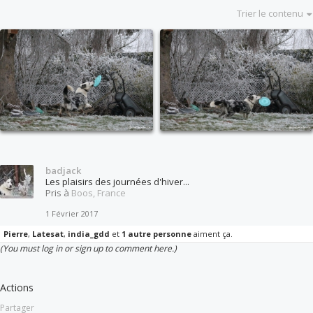
Trier le contenu
badjack
Les plaisirs des journées d'hiver...
Pris à
Boos, France
1 Février 2017
Pierre
,
Latesat
,
india_gdd
et
1 autre personne
aiment ça.
(You must log in or sign up to comment here.)
Actions
Partager