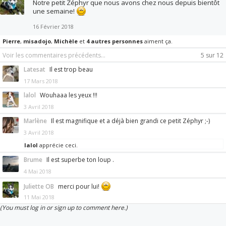
Notre petit Zéphyr que nous avons chez nous depuis bientôt
une semaine!
16 Février 2018
Pierre
,
misadojo
,
Michèle
et
4 autres personnes
aiment ça.
Voir les commentaires précédents...
5 sur 12
Latesat
Il est trop beau
17 Mars 2018
lalol
Wouhaaa les yeux !!!
3 Avril 2018
Marlène
Il est magnifique et a déjà bien grandi ce petit Zéphyr ;-)
3 Avril 2018
lalol
apprécie ceci.
Brume
Il est superbe ton loup .
4 Mai 2018
Juliette OB
merci pour lui!
11 Mai 2018
(You must log in or sign up to comment here.)