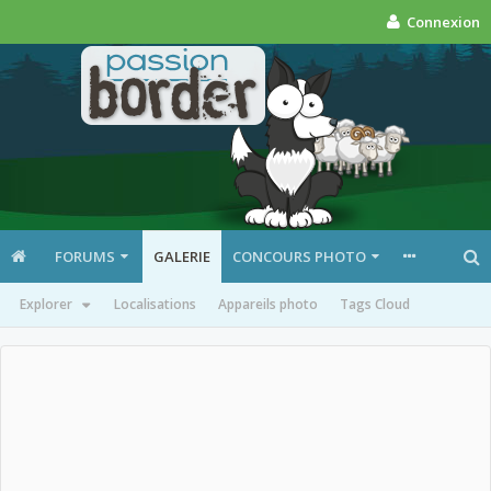
Connexion
FORUMS
GALERIE
CONCOURS PHOTO
Explorer
Localisations
Appareils photo
Tags Cloud