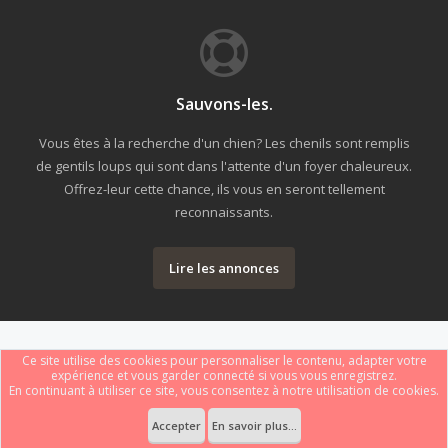
Sauvons-les.
Vous êtes à la recherche d'un chien? Les chenils sont remplis
de gentils loups qui sont dans l'attente d'un foyer chaleureux.
Offrez-leur cette chance, ils vous en seront tellement
reconnaissants.
Lire les annonces
Ce site utilise des cookies pour personnaliser le contenu, adapter votre
expérience et vous garder connecté si vous vous enregistrez.
En continuant à utiliser ce site, vous consentez à notre utilisation de cookies.
Forum software by XenForo
Le forum est hébergé par
Webdomain.com
.
®
Some XenForo functionality crafted by
ThemeHouse
.
Accepter
En savoir plus...