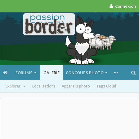
Connexion
FORUMS
GALERIE
CONCOURS PHOTO
Explorer
Localisations
Appareils photo
Tags Cloud