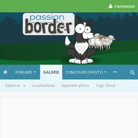
Connexion
FORUMS
GALERIE
CONCOURS PHOTO
Explorer
Localisations
Appareils photo
Tags Cloud