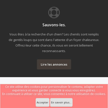
Sauvons-les.
Vous êtes à la recherche d'un chien? Les chenils sont remplis
de gentils loups qui sont dans l'attente d'un foyer chaleureux.
Offrez-leur cette chance, ils vous en seront tellement
reconnaissants.
Lire les annonces
Ce site utilise des cookies pour personnaliser le contenu, adapter votre
expérience et vous garder connecté si vous vous enregistrez.
En continuant à utiliser ce site, vous consentez à notre utilisation de cookies.
Forum software by XenForo
Le forum est hébergé par
Webdomain.com
.
®
Some XenForo functionality crafted by
ThemeHouse
.
Accepter
En savoir plus...