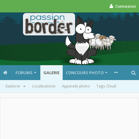
Connexion
FORUMS
GALERIE
CONCOURS PHOTO
Explorer
Localisations
Appareils photo
Tags Cloud