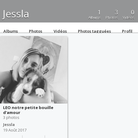
Jessla
1
3
0
Albums
Photos
Vidéos
Albums
Photos
Vidéos
Photos tagguées
Profil
LEO notre petite bouille
d'amour
3 photos
Jessla
19 Août 2017