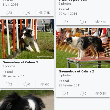
Pascal
5 photos
1 Juin 2014
Pascal
3
0
7.6K
20 Avril 2014
6
1
7.8K
Gaemeboy et Caline 3
3 photos
Gaemeboy et Caline 2
Pascal
3 photos
28 Février 2011
Pascal
2
0
6K
25 Février 2011
1
0
5.8K