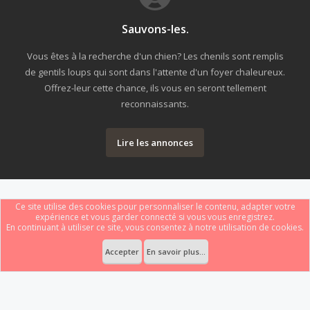
Sauvons-les.
Vous êtes à la recherche d'un chien? Les chenils sont remplis
de gentils loups qui sont dans l'attente d'un foyer chaleureux.
Offrez-leur cette chance, ils vous en seront tellement
reconnaissants.
Lire les annonces
Ce site utilise des cookies pour personnaliser le contenu, adapter votre
expérience et vous garder connecté si vous vous enregistrez.
En continuant à utiliser ce site, vous consentez à notre utilisation de cookies.
Forum software by XenForo
Le forum est hébergé par
Webdomain.com
.
®
Some XenForo functionality crafted by
ThemeHouse
.
Accepter
En savoir plus...