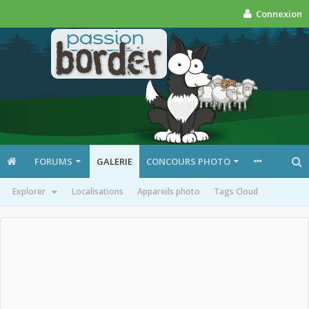
Connexion
FORUMS
GALERIE
CONCOURS PHOTO
Explorer
Localisations
Appareils photo
Tags Cloud