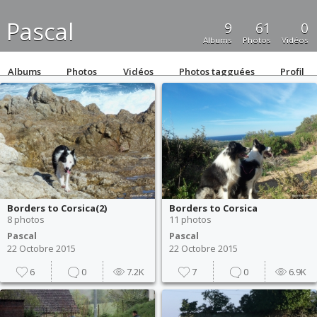
Pascal
9
61
0
Albums
Photos
Vidéos
Albums
Photos
Vidéos
Photos tagguées
Profil
Borders to Corsica(2)
Borders to Corsica
8 photos
11 photos
Pascal
Pascal
22 Octobre 2015
22 Octobre 2015
6
0
7.2K
7
0
6.9K