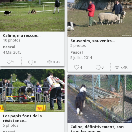
Caline, ma rescue...
10 photos
Souvenirs, souvenirs...
5 photos
Pascal
4 Mai 2015
Pascal
5 Juillet 2014
5
0
8.9K
4
0
7.4K
Les papis font de la
résistance...
5 photos
Caline, définitivement, son
truc, les poules...