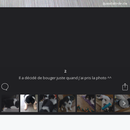
Sauvons-les.
Vous êtes à la recherche d'un chien? Les chenils sont remplis
de gentils loups qui sont dans l'attente d'un foyer chaleureux.
Offrez-leur cette chance, ils vous en seront tellement
reconnaissants.
Lire les annonces
2
Il a décidé de bouger juste quand j'ai pris la photo ^^
Ce site utilise des cookies pour personnaliser le contenu, adapter votre
expérience et vous garder connecté si vous vous enregistrez.
En continuant à utiliser ce site, vous consentez à notre utilisation de cookies.
Forum software by XenForo
Le forum est hébergé par
Webdomain.com
.
®
Some XenForo functionality crafted by
ThemeHouse
.
Accepter
En savoir plus...