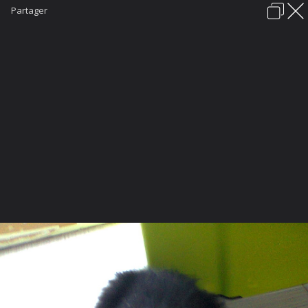
Partager
Connexion
Nous contacter
Aide
Charte du forum
Politique de confidentialité
FORUMS
GALERIE
CONCOURS PHOTO
Explorer
Localisations
Appareils photo
Tags Cloud
La communauté
Forum de discussions francophone des passionnés du Border
Collie.
Rejoignez
dès aujourd'hui la communauté grandissante
des amoureux de cette race d'exception.