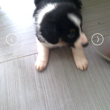
Raccourcis
Galerie
Concours photo
Devenir animateur
Nous contacter
Ouvrir la
Navigation Rapide
Likez-nous
Galerie
Ily81
Cisco, le Border Tricolore
2