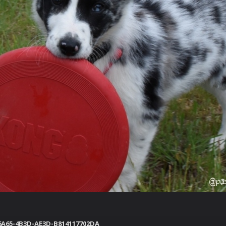
702DA
6A65-4B3D-AE3D-B814117702DA