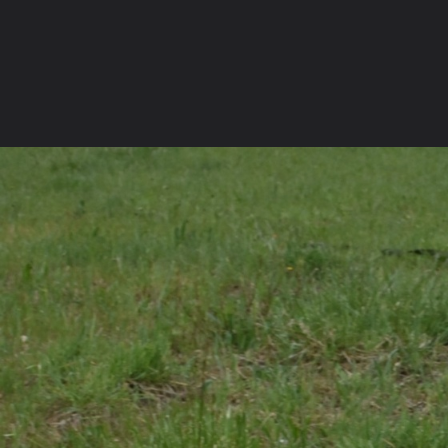
La communauté
Racco
MÄÄÄÄÄÄÄÄÄÄÄÄ
Forum de discussions francophone des
Galerie
passionnés du Border Collie.
Rejoignez
dès
Concours 
aujourd'hui la communauté grandissante des
Devenir an
amoureux de cette race d'exception.
Nous conta
FORUMS
GALERIE
CONCOURS PHOTO
MEMBRES
Ouvrir la
Na
Explorer
Localisations
Appareils photo
Tags Cloud
Forum software by XenForo
© 2010-2019 XenForo Ltd.
Le forum est hébe
®
Some XenForo functionality crafted by
ThemeHouse
.