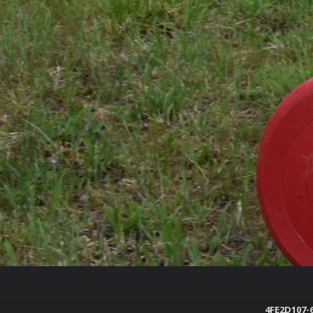
Galerie
Titan
Titan
4FE2D107-6A65-4B3D-AE3D-B814117
4FE2D107-