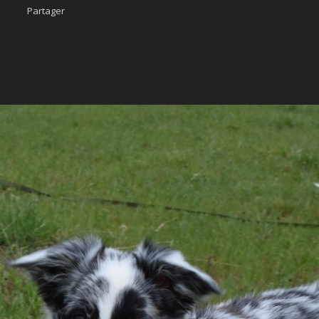
Partager
Accueil
Nous cont
urcis
Likez-nous
ÄÄÄHHHHHHH...
photo
imateur
cter
vigation Rapide
rgé par
Webdomain.com
.