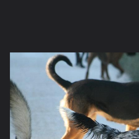
La communauté
Racco
MÄÄÄÄÄÄÄÄÄÄÄÄ
Forum de discussions francophone des
Galerie
passionnés du Border Collie.
Rejoignez
dès
Concours 
aujourd'hui la communauté grandissante des
Devenir an
amoureux de cette race d'exception.
Nous conta
FORUMS
GALERIE
CONCOURS PHOTO
MEMBRES
Ouvrir la
Na
Explorer
Localisations
Appareils photo
Tags Cloud
Forum software by XenForo
© 2010-2019 XenForo Ltd.
Le forum est hébe
®
Some XenForo functionality crafted by
ThemeHouse
.