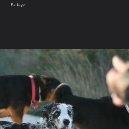
Partager
Accueil
Nous cont
urcis
Likez-nous
ÄÄÄHHHHHHH...
photo
imateur
cter
vigation Rapide
rgé par
Webdomain.com
.