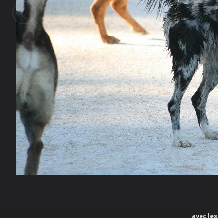
Galerie
Sunny13
SÃ©quence dÃ©foulement
avec les cops toujours des ballades
avec les