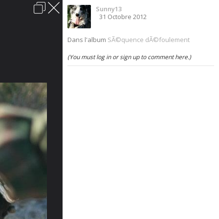
Sunny13
Connexion
31 Octobre 2012
acter
Aide
Charte du forum
Politique de confidentialité
Dans l'album
SÃ©quence dÃ©foulement
Sauvons-les.
(You must log in or sign up to comment here.)
Vous êtes à la recherche d'un chien? Les chenils
sont remplis de gentils loups qui sont dans
l'attente d'un foyer chaleureux. Offrez-leur cette
chance, ils vous en seront tellement
reconnaissants.
Lire les annonces