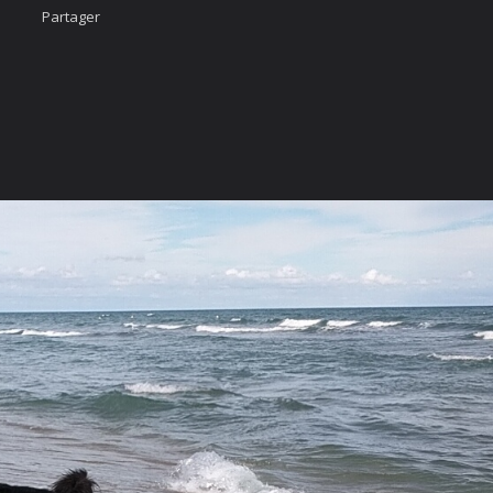
Partager
Accueil
Nous cont
urcis
Likez-nous
ÄÄÄHHHHHHH...
photo
imateur
cter
vigation Rapide
rgé par
Webdomain.com
.