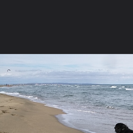
La communauté
Racco
MÄÄÄÄÄÄÄÄÄÄÄÄ
Forum de discussions francophone des
Galerie
passionnés du Border Collie.
Rejoignez
dès
Concours 
aujourd'hui la communauté grandissante des
Devenir an
amoureux de cette race d'exception.
Nous conta
FORUMS
GALERIE
CONCOURS PHOTO
MEMBRES
Ouvrir la
Na
Explorer
Localisations
Appareils photo
Tags Cloud
Forum software by XenForo
© 2010-2019 XenForo Ltd.
Le forum est hébe
®
Some XenForo functionality crafted by
ThemeHouse
.