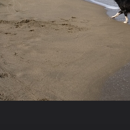
Galerie
thalie81
jack
bla bla bla