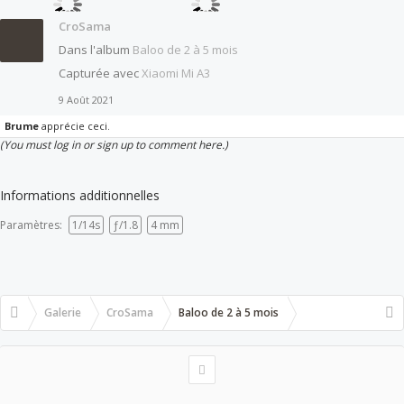
CroSama
Dans l'album
Baloo de 2 à 5 mois
Capturée avec
Xiaomi Mi A3
9 Août 2021
Brume
apprécie ceci.
(You must log in or sign up to comment here.)
Informations additionnelles
Paramètres:
1/14s
ƒ/1.8
4 mm
Galerie
CroSama
Baloo de 2 à 5 mois