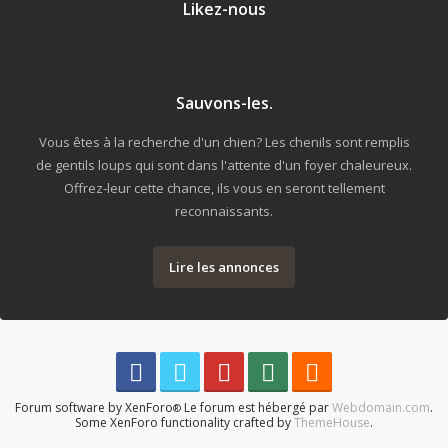
Likez-nous
Sauvons-les.
Vous êtes à la recherche d'un chien? Les chenils sont remplis
de gentils loups qui sont dans l'attente d'un foyer chaleureux.
Offrez-leur cette chance, ils vous en seront tellement
reconnaissants.
Lire les annonces
Forum software by XenForo
Le forum est hébergé par
Webdomain.com
.
®
Some XenForo functionality crafted by
ThemeHouse
.