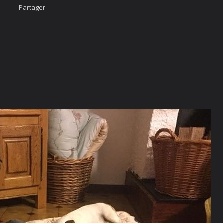
Partager
Accueil
Nous cont
urcis
Likez-nous
ÄÄÄHHHHHHH...
photo
imateur
cter
vigation Rapide
rgé par
Webdomain.com
.