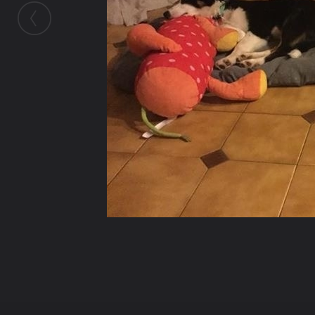
Galerie
Capsou
Caps
IMG_2447