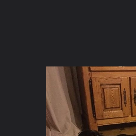
La communauté
Racco
MÄÄÄÄÄÄÄÄÄÄÄÄ
Forum de discussions francophone des
Galerie
passionnés du Border Collie.
Rejoignez
dès
Concours 
aujourd'hui la communauté grandissante des
Devenir an
amoureux de cette race d'exception.
Nous conta
FORUMS
GALERIE
CONCOURS PHOTO
MEMBRES
Ouvrir la
Na
Explorer
Localisations
Appareils photo
Tags Cloud
Forum software by XenForo
© 2010-2019 XenForo Ltd.
Le forum est hébe
®
Some XenForo functionality crafted by
ThemeHouse
.