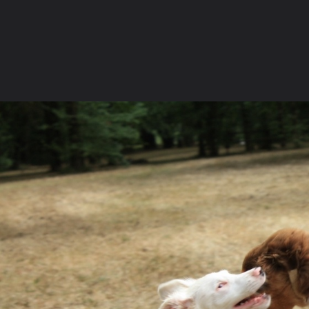
La communauté
Racco
MÄÄÄÄÄÄÄÄÄÄÄÄ
Forum de discussions francophone des
Galerie
passionnés du Border Collie.
Rejoignez
dès
Concours 
aujourd'hui la communauté grandissante des
Devenir an
amoureux de cette race d'exception.
Nous conta
FORUMS
GALERIE
CONCOURS PHOTO
MEMBRES
Ouvrir la
Na
Explorer
Localisations
Appareils photo
Tags Cloud
Forum software by XenForo
© 2010-2019 XenForo Ltd.
Le forum est hébe
®
Some XenForo functionality crafted by
ThemeHouse
.