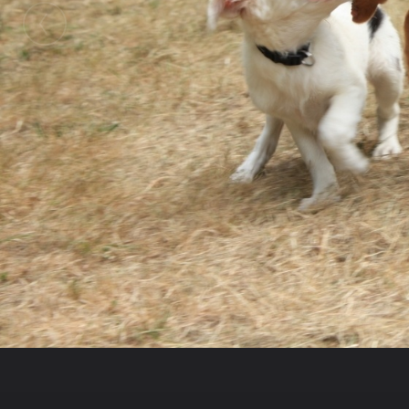
Galerie
Daphniiis
Eden
IMG_3940