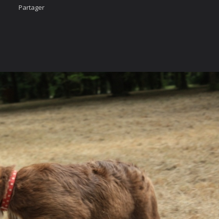
Partager
Accueil
Nous cont
urcis
Likez-nous
ÄÄÄHHHHHHH...
photo
imateur
cter
vigation Rapide
rgé par
Webdomain.com
.