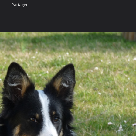
Partager
Accueil
Nous cont
urcis
Likez-nous
ÄÄÄHHHHHHH...
photo
imateur
cter
vigation Rapide
rgé par
Webdomain.com
.