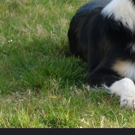
Galerie
Ibis31
Ibis
Ma belle...