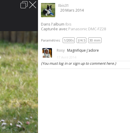
Ibis31
Connexion
20 Mars 2014
acter
Aide
Charte du forum
Politique de confidentialité
Dans l'album
Ibis
Capturée avec
Panasonic DMC-FZ28
Sauvons-les.
Paramètres:
1/200s
ƒ/4.5
30 mm
Vous êtes à la recherche d'un chien? Les chenils
Rosy
Magnifique j'adore
sont remplis de gentils loups qui sont dans
17 Avril 2014
l'attente d'un foyer chaleureux. Offrez-leur cette
(You must log in or sign up to comment here.)
chance, ils vous en seront tellement
reconnaissants.
Lire les annonces