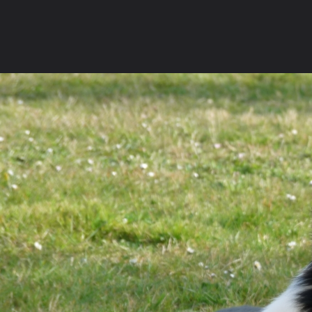
La communauté
Racco
MÄÄÄÄÄÄÄÄÄÄÄÄ
Forum de discussions francophone des
Galerie
passionnés du Border Collie.
Rejoignez
dès
Concours 
aujourd'hui la communauté grandissante des
Devenir an
amoureux de cette race d'exception.
Nous conta
FORUMS
GALERIE
CONCOURS PHOTO
MEMBRES
Ouvrir la
Na
Explorer
Localisations
Appareils photo
Tags Cloud
Forum software by XenForo
© 2010-2019 XenForo Ltd.
Le forum est hébe
®
Some XenForo functionality crafted by
ThemeHouse
.