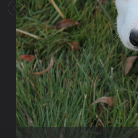
Galerie
lalol
M.I.A
MIA