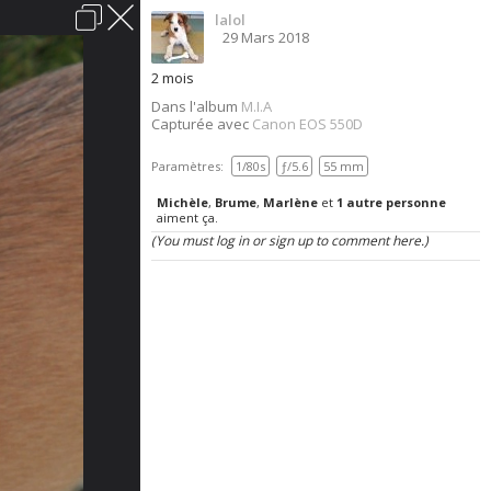
lalol
Connexion
29 Mars 2018
acter
Aide
Charte du forum
Politique de confidentialité
2 mois
Dans l'album
M.I.A
Sauvons-les.
Capturée avec
Canon EOS 550D
Vous êtes à la recherche d'un chien? Les chenils
Paramètres:
1/80s
ƒ/5.6
55 mm
sont remplis de gentils loups qui sont dans
Michèle
,
Brume
,
Marlène
et
1 autre personne
l'attente d'un foyer chaleureux. Offrez-leur cette
aiment ça.
chance, ils vous en seront tellement
(You must log in or sign up to comment here.)
reconnaissants.
Lire les annonces