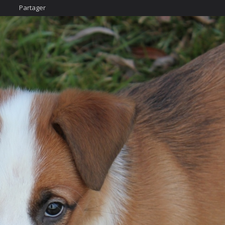
Partager
Accueil
Nous cont
urcis
Likez-nous
ÄÄÄHHHHHHH...
photo
imateur
cter
vigation Rapide
rgé par
Webdomain.com
.