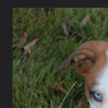
La communauté
Racco
MÄÄÄÄÄÄÄÄÄÄÄÄ
Forum de discussions francophone des
Galerie
passionnés du Border Collie.
Rejoignez
dès
Concours 
aujourd'hui la communauté grandissante des
Devenir an
amoureux de cette race d'exception.
Nous conta
FORUMS
GALERIE
CONCOURS PHOTO
MEMBRES
Ouvrir la
Na
Explorer
Localisations
Appareils photo
Tags Cloud
Forum software by XenForo
© 2010-2019 XenForo Ltd.
Le forum est hébe
®
Some XenForo functionality crafted by
ThemeHouse
.