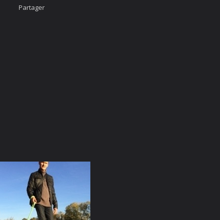
Partager
Accueil
Nous cont
urcis
Likez-nous
ÄÄÄHHHHHHH...
photo
imateur
cter
vigation Rapide
rgé par
Webdomain.com
.