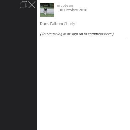
nicoteam
Connexion
30 Octobre 2016
acter
Aide
Charte du forum
Politique de confidentialité
Dans l'album
Charly
Sauvons-les.
(You must log in or sign up to comment here.)
Vous êtes à la recherche d'un chien? Les chenils
sont remplis de gentils loups qui sont dans
l'attente d'un foyer chaleureux. Offrez-leur cette
chance, ils vous en seront tellement
reconnaissants.
Lire les annonces