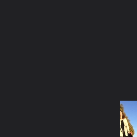
La communauté
Racco
MÄÄÄÄÄÄÄÄÄÄÄÄ
Forum de discussions francophone des
Galerie
passionnés du Border Collie.
Rejoignez
dès
Concours 
aujourd'hui la communauté grandissante des
Devenir an
amoureux de cette race d'exception.
Nous conta
FORUMS
GALERIE
CONCOURS PHOTO
MEMBRES
Ouvrir la
Na
Explorer
Localisations
Appareils photo
Tags Cloud
Forum software by XenForo
© 2010-2019 XenForo Ltd.
Le forum est hébe
®
Some XenForo functionality crafted by
ThemeHouse
.