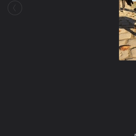
Galerie
nicoteam
Charly
mms_20161030_192605