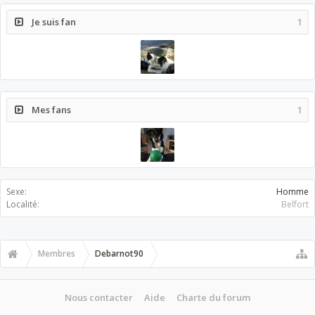
Je suis fan
1
Mes fans
1
Sexe:
Homme
Localité:
Belfort
Membres
Debarnot90
Nous contacter
Aide
Charte du forum