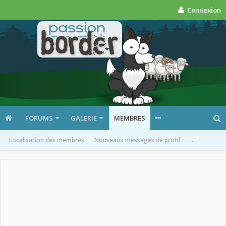
Connexion
FORUMS
GALERIE
MEMBRES
Localisation des membres
Nouveaux messages de profil
...