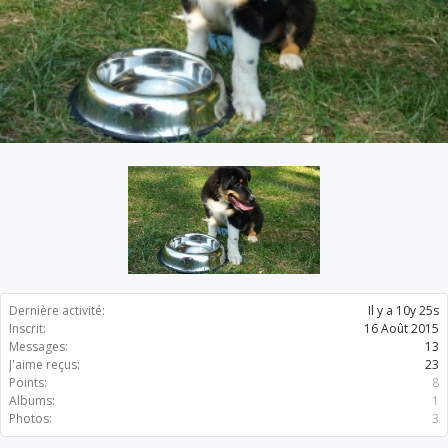
Dernière activité:
Il y a 10y 25s
Inscrit:
16 Août 2015
Messages:
13
J'aime reçus:
23
Points:
8
Albums:
1
Photos:
3