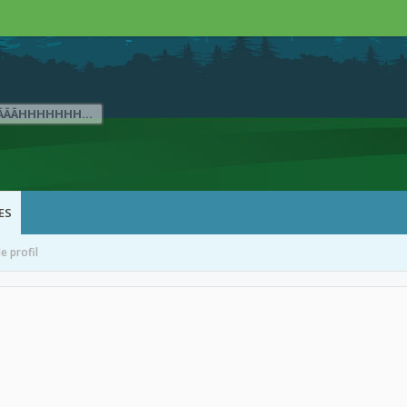
ÄÄÄHHHHHHH...
ES
 profil