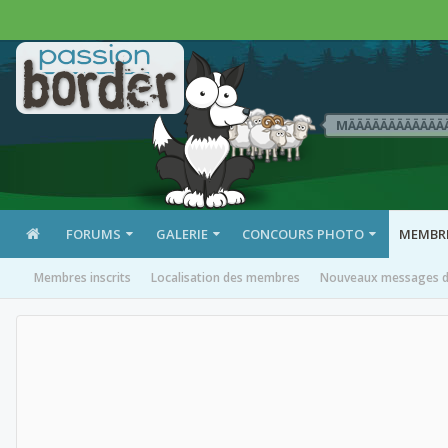
MÄÄÄÄÄÄÄÄÄÄÄÄ
FORUMS
GALERIE
CONCOURS PHOTO
MEMBR
Membres inscrits
Localisation des membres
Nouveaux messages de