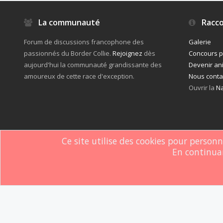
La communauté
Racco
Forum de discussions francophone des
Galerie
passionnés du Border Collie.
Rejoignez
dès
Concours 
aujourd'hui la communauté grandissante des
Devenir an
amoureux de cette race d'exception.
Nous conta
Ouvrir la
Na
Ce site utilise des cookies pour person
En continuan
Forum software by XenForo
© 2010-2019 XenForo Ltd.
Le forum est hébe
®
Some XenForo functionality crafted by
ThemeHouse
.