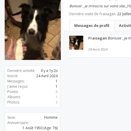
Bonsoir , je m’inscris sur votre site
Dernière visite de Fraisagan:
22 Juille
Messages de profil
Activi
Fraisagan
Bonsoir , je 
24 Avril 2024
Dernière activité:
Il y a 1y 2s
Inscrit:
24 Avril 2024
Messages:
1
J'aime reçus:
1
Points:
8
Albums:
1
Photos:
3
Sexe:
Homme
Anniversaire:
1 Août 1950
(Age: 76)