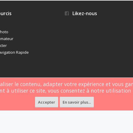
urcis
Likez-nous
photo
imateur
cter
vigation Rapide
naliser le contenu, adapter votre expérience et vous ga
t à utiliser ce site, vous consentez à notre utilisation 
rgé par
Webdomain.com
.
Accepter
En savoir plus...