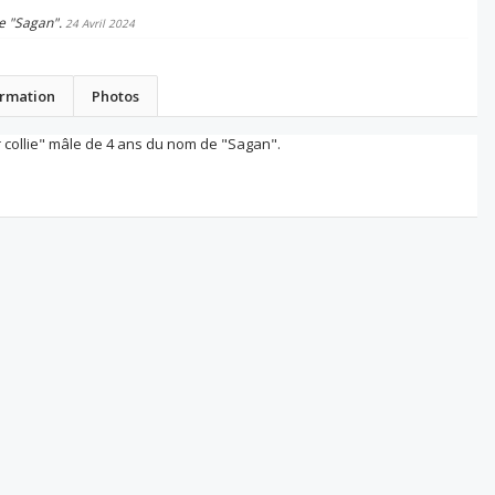
de "Sagan".
24 Avril 2024
ormation
Photos
r collie" mâle de 4 ans du nom de "Sagan".