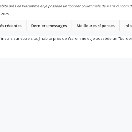
, J'habite près de Waremme et je possède un "border collie" mâle de 4 ans du nom 
t 2025
tés récentes
Derniers messages
Meilleures réponses
Inf
m’inscris sur votre site, J'habite près de Waremme et je possède un "borde