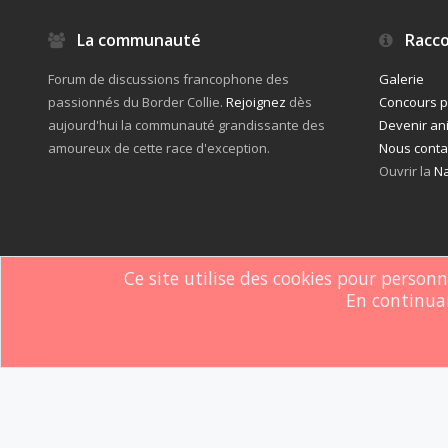
La communauté
Racco
Forum de discussions francophone des
Galerie
passionnés du Border Collie.
Rejoignez
dès
Concours 
aujourd'hui la communauté grandissante des
Devenir an
amoureux de cette race d'exception.
Nous conta
Ouvrir la
Na
Ce site utilise des cookies pour person
En continuan
Forum software by XenForo
© 2010-2019 XenForo Ltd.
Le forum est hébe
®
Some XenForo functionality crafted by
ThemeHouse
.