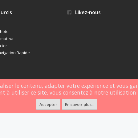
urcis
Likez-nous
photo
imateur
cter
vigation Rapide
naliser le contenu, adapter votre expérience et vous ga
t à utiliser ce site, vous consentez à notre utilisation 
rgé par
Webdomain.com
.
Accepter
En savoir plus...