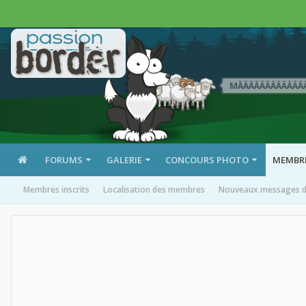
MÄÄÄÄÄÄÄÄÄÄÄÄ
FORUMS
GALERIE
CONCOURS PHOTO
MEMBR
Membres inscrits
Localisation des membres
Nouveaux messages de