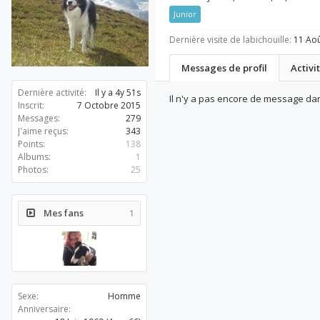
Junior
Dernière visite de labichouille:
11 Ao
Messages de profil
Activi
Dernière activité:
Il y a 4y 51s
Il n'y a pas encore de message dans
Inscrit:
7 Octobre 2015
Messages:
279
J'aime reçus:
343
Points:
138
Albums:
1
Photos:
25
Mes fans
1
Sexe:
Homme
Anniversaire: