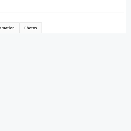
ormation
Photos
suzanne