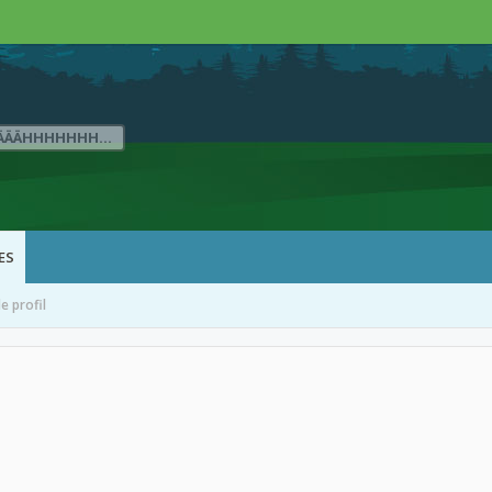
ÄÄÄHHHHHHH...
ES
 profil