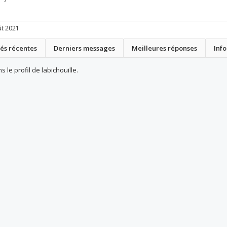
ût 2021
tés récentes
Derniers messages
Meilleures réponses
Inf
 le profil de labichouille.