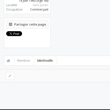
18 Juin 1960
(Age: 66)
Localité:
Saint Junien
Occupation:
Commerçant
Partager cette page
Membres
labichouille