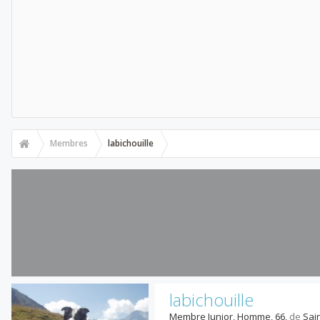
Membres
labichouille
labichouille
Membre Junior
, Homme, 66,
de
Sain