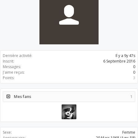
Dernière activité:
Il y a 9y 47s
Inscrit:
6 Septembre 2016
Messages:
0
J'aime reçus:
0
Points:
3
Mes fans
1
Sexe:
Femme
Anniversaire:
29 Mars 1968
(Age: 58)