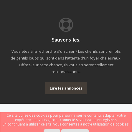
Sauvons-les.
Vous êtes à la recherche d'un chien? Les chenils sont remplis
de gentils loups qui sont dans l'attente d'un foyer chaleureux.
Offrez-leur cette chance, ils vous en seront tellement
reconnaissants.
Lire les annonces
Ce site utilise des cookies pour personnaliser le contenu, adapter votre
expérience et vous garder connecté si vous vous enregistrez.
En continuant à utiliser ce site, vous consentez à notre utilisation de cookies.
Forum software by XenForo
Le forum est hébergé par
Webdomain.com
.
®