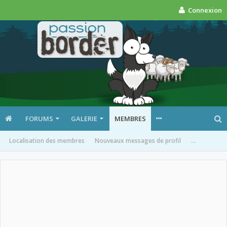
Connexion
FORUMS
GALERIE
MEMBRES
Localisation des membres
Nouveaux messages de profil
...