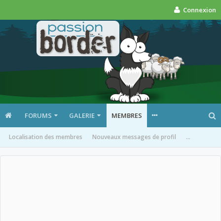
Connexion
FORUMS
GALERIE
MEMBRES
Localisation des membres
Nouveaux messages de profil
...