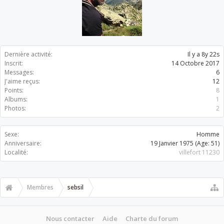
Dernière activité:
Il y a 8y 22s
Inscrit:
14 Octobre 2017
Messages:
6
J'aime reçus:
12
Points:
8
Albums:
1
Photos:
2
Sexe:
Homme
Anniversaire:
19 Janvier 1975
(Age: 51)
Localité:
villefort 11230
Membres
sebsil
Nous contacter
Aide
Charte du forum