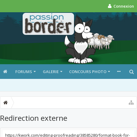
Connexion
FORUMS
GALERIE
CONCOURS PHOTO
Redirection externe
https://kwork.com/editing-proofreading/38585280/format-book-for-