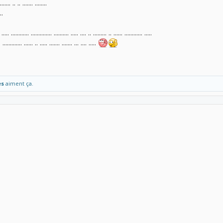
....... .. .. ....... ........
..
 ..... ............ .............. .......... ..... .... .. ......... .. ...... ............ .....
.. ............. ...... .. ..... ....... ....... ... .... .....
es
aiment ça.