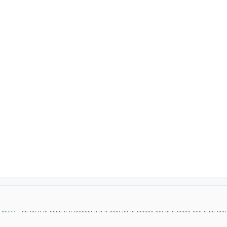
 ...
......
.... .... .. ... ........ .. .. ............ .. .. .. ....... .... ... ........... ..... ... .. ......... ...... .. .... ...... 