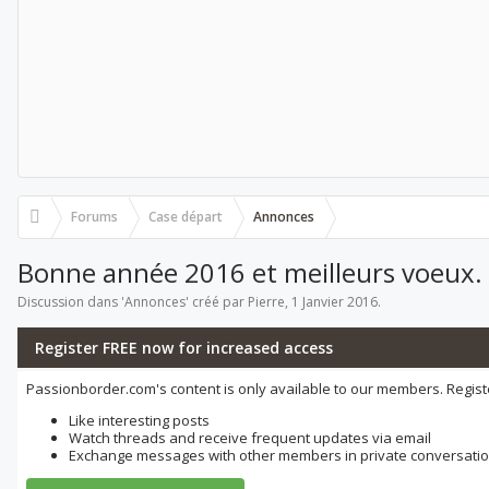
Forums
Case départ
Annonces
Bonne année 2016 et meilleurs voeux.
Discussion dans '
Annonces
' créé par
Pierre
,
1 Janvier 2016
.
Register FREE now for increased access
Passionborder.com's content is only available to our members. Registe
Like interesting posts
Watch threads and receive frequent updates via email
Exchange messages with other members in private conversati