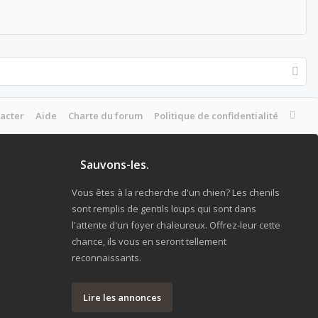
acter
Aide
Charte du forum
Politique de confidentialité
Sauvons-les.
Vous êtes à la recherche d'un chien? Les chenils
sont remplis de gentils loups qui sont dans
l'attente d'un foyer chaleureux. Offrez-leur cette
chance, ils vous en seront tellement
reconnaissants.
Lire les annonces