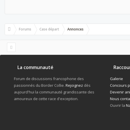
Forums
Case départ
Annonces
La communauté
Raccour
Forum de discussions francophone des
Galerie
passionnés du Border Collie.
Rejoignez
dès
Concours 
aujourd'hui la communauté grandissante des
Devenir an
amoureux de cette race d'exception.
Nous conta
Ouvrir la
Na