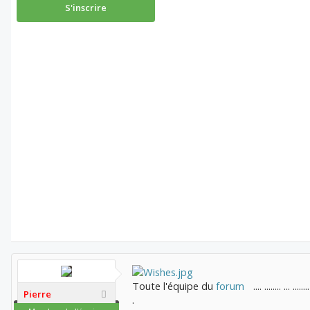
S'inscrire
Toute l'équipe du
forum
.... ........ ... ........
Pierre
.