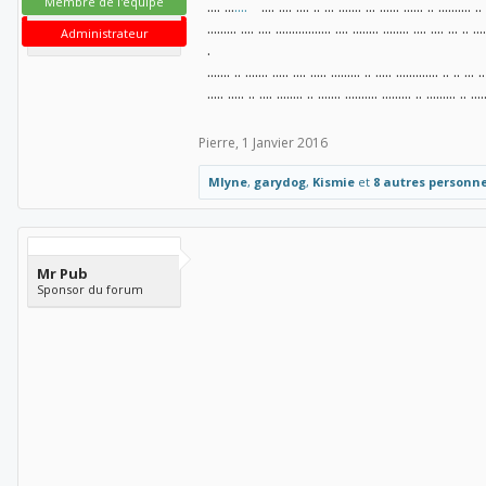
Membre de l'équipe
.... ...
....
.... .... .... .. ... ....... ... ...... ...... .. .......... .. 
......... .... .... ................. .... ........ ........ .... .... ... .. ....
Administrateur
.
....... .. ....... ..... .... ..... ......... .. ..... ............. .. .. ... ..
..... ..... .. .... ........ .. ....... .......... ......... .. ......... .. ...
Pierre
,
1 Janvier 2016
Mlyne
,
garydog
,
Kismie
et
8 autres personn
Mr Pub
Sponsor du forum