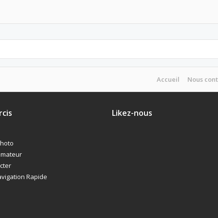
Accueil
Nous cont
cis
Likez-nous
photo
imateur
cter
vigation Rapide