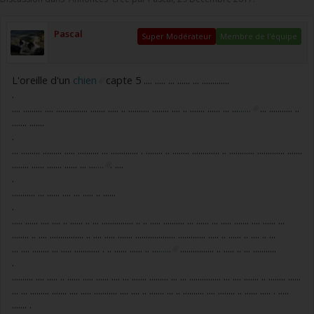
Pascal
Super Modérateur
Membre de l'équipe
L'oreille d'un
chien
capte 5 .... ..... ... ...... ... .............
.
.... ......... .... ............... ....... ..... .. .......... ........ .... .. ....... ...... ... ...
......
... ........... ..
....... .......
.
... ......... ......... ..... .......... ... ............. . ........ .. ........ ............. .. ............ ............. .......
........ ...... ....... ...... ... ...
....
. ....
.
........... ... ...... .... ... ..... .. ......
.
..... ...... .... .... .. ...... .. ... ............... .. .. ..... .......... ... ...... ... ..... ....... .... ...... ...
........ .. .... ................ .. .... ..... ....... ................... ............. ..... .. ...... .. .... .. ...
... .... ........ ... ..... ............ . .. ...... ...... .. ...
......
................ .. ..... .. ... ...........
.
.......... .... ..... .. ...... ..... ...... .... ... ....... ......... ... ... ............... ... .... ....... .. ........ ......
... ... ......... ....... .... ..... ........... .... .... .. ....... ... .. .......... .... ........ .. ...... ..... . .....
....... .