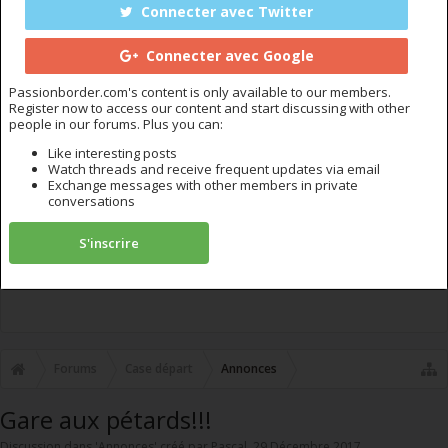
Connecter avec Twitter
Connecter avec Google
Passionborder.com's content is only available to our members.
Register now to access our content and start discussing with other
people in our forums. Plus you can:
Like interesting posts
Watch threads and receive frequent updates via email
Exchange messages with other members in private
conversations
S'inscrire
Forums
Case départ
Annonces
Gare aux pétards!!!
Discussion dans '
Annonces
' créé par
Pascal
,
29 Décembre 2017
.