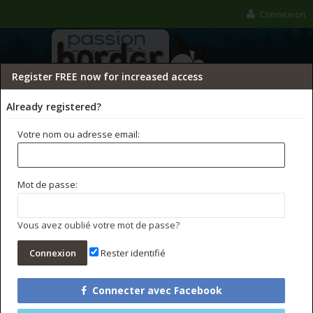
Connexion
Register FREE now for increased access
Already registered?
Votre nom ou adresse email:
FORUMS
GALERIE
CONCOURS PHOTO
Mot de passe:
Rechercher dans les forums
Messages récents
Vous avez oublié votre mot de passe?
Rester identifié
Connecter avec Facebook