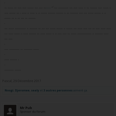
.
... ....... ... ..... ..... ........ .... ..... ...
......
.... ............. .... ..... ...... .. ... ......... ..... ....... ..
..... ........ ... . ...... .. ...... .. .. ........ ......... ......... .. ... .......... ..... .... ....... ........ .. ..
........ ... .. ... .... ... .........
.
.... ....... .............. .. .......... ... .... .... ....... ........ .. ........ .... ...... ..... .... ... ..... ...... ......
.... ...... ....... .. ...... ......... ... ...... ....... .. .. ..... ..... ... ....... .................. .. .......... ......
.... .....
.
..... ............. ... ........... .......
.
...... ......... .
.
............ ........
Pascal
,
29 Décembre 2017
Noogi
,
Djeromee
,
sealy
et
3 autres personnes
aiment ça.
Mr Pub
Sponsor du forum