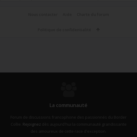
Nous contacter
Aide
Charte du forum
Politique de confidentialité
La communauté
Forum de discussions francophone des passionnés du Border
Collie.
Rejoignez
dès aujourd'hui la communauté grandissante
des amoureux de cette race d'exception.