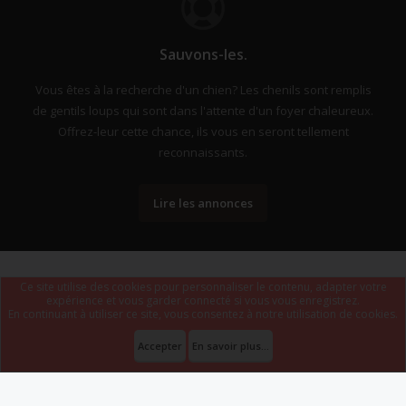
Sauvons-les.
Vous êtes à la recherche d'un chien? Les chenils sont remplis
de gentils loups qui sont dans l'attente d'un foyer chaleureux.
Offrez-leur cette chance, ils vous en seront tellement
reconnaissants.
Lire les annonces
Ce site utilise des cookies pour personnaliser le contenu, adapter votre
expérience et vous garder connecté si vous vous enregistrez.
En continuant à utiliser ce site, vous consentez à notre utilisation de cookies.
Forum software by XenForo
Le forum est hébergé par
Webdomain.com
.
®
Some XenForo functionality crafted by
ThemeHouse
.
Accepter
En savoir plus...