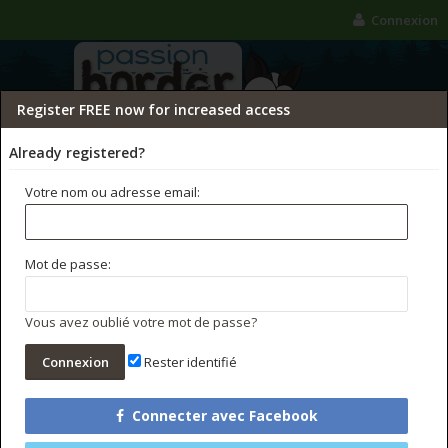
Connexion
Register FREE now for increased access
Already registered?
Votre nom ou adresse email:
FORUMS
GALERIE
CONCOURS PHOTO
Mot de passe:
Rechercher dans les forums
Messages récents
Vous avez oublié votre mot de passe?
Rester identifié
Connecter avec Facebook