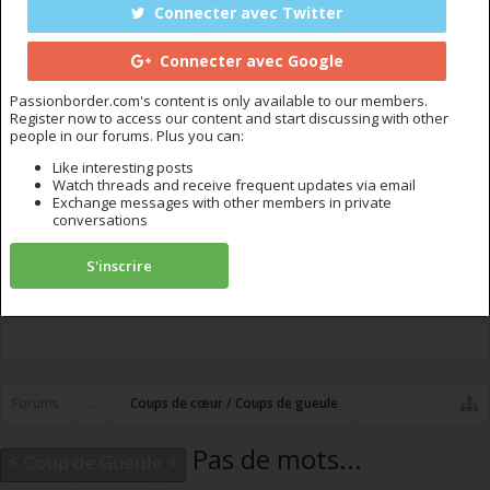
Connecter avec Twitter
Connecter avec Google
Passionborder.com's content is only available to our members.
Register now to access our content and start discussing with other
people in our forums. Plus you can:
Like interesting posts
Watch threads and receive frequent updates via email
Exchange messages with other members in private
conversations
S'inscrire
Forums
...
Coups de cœur / Coups de gueule
Pas de mots...
⚡ Coup de Gueule ⚡