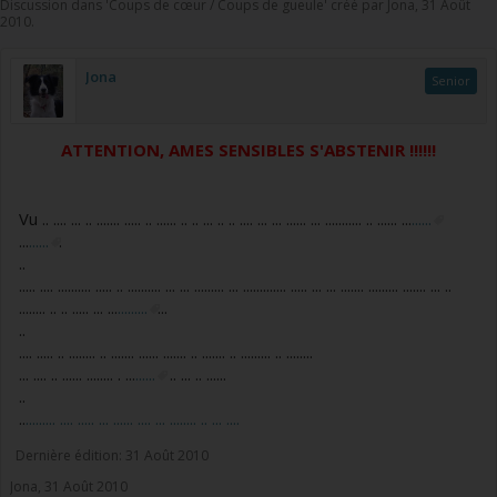
Discussion dans '
Coups de cœur / Coups de gueule
' créé par
Jona
,
31 Août
2010
.
Jona
Senior
ATTENTION, AMES SENSIBLES S'ABSTENIR !!!!!!
Vu .. .... ... .. ....... ..... .. ...... .. .. ... .. .. .... ... ... ...... ... ........... .. ...... ...
......
...
......
.
..
..... .... .......... ..... .. .......... ... ... ......... ... ............. ..... ... ... ....... ......... ....... ... ..
........ .. .. ..... ... ...
.........
...
..
.... ..... .. ........ .. ....... ...... ....... .. ....... .. ......... .. ........
... .... .. ...... ........ . ...
......
.. ... .. ......
..
..
......... .... ..... ... ...... .... ... ........ .. ... ....
Dernière édition:
31 Août 2010
Jona
,
31 Août 2010