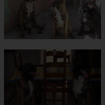
....
..
....