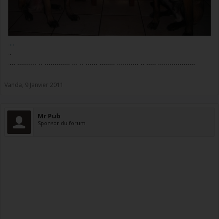
....
..
..
.. .......... .. ............. ... .. ...... ........ ........... .. ..... ...................
Vanda
,
9 Janvier 2011
Mr Pub
Sponsor du forum