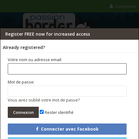
Connexion
Register FREE now for increased access
Already registered?
Votre nom ou adresse email:
FORUMS
GALERIE
CONCOURS PHOTO
Mot de passe:
Rechercher dans les forums
Messages récents
Vous avez oublié votre mot de passe?
Rester identifié
Connecter avec Facebook