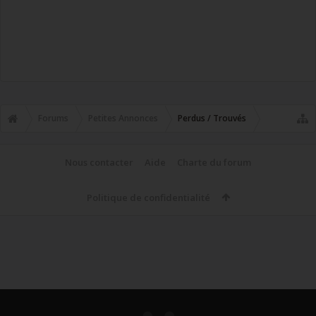
Forums
Petites Annonces
Perdus / Trouvés
Nous contacter
Aide
Charte du forum
Politique de confidentialité