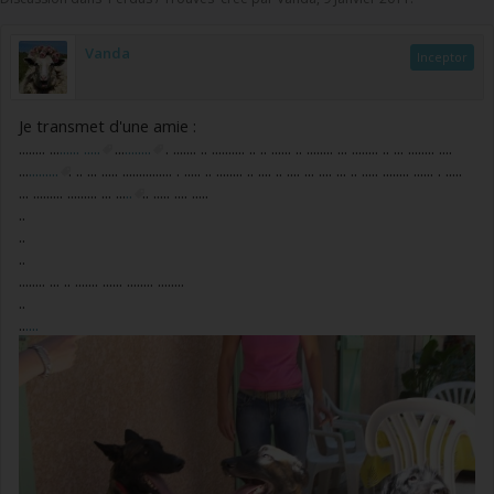
Vanda
Inceptor
Je transmet d'une amie :
........ ...
...... .....
...
........
. ....... .. .......... .. .. ...... .. ........ ... ........ .. ... ........ ....
...
.........
. .. ... ..... ............... . ..... .. ........ .. .... .. .... ... .... ... .. ..... ........ ...... . .....
... ......... ......... ... ...
..
.. ..... .... .....
..
..
..
........ ... .. ....... ...... ........ ........
..
..
....