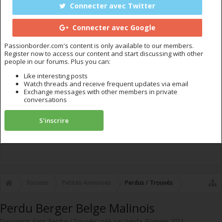
Connecter avec Twitter
Connecter avec Google
Passionborder.com's content is only available to our members.
Register now to access our content and start discussing with other
people in our forums. Plus you can:
Like interesting posts
Watch threads and receive frequent updates via email
Exchange messages with other members in private
conversations
S'inscrire
Forums
Petites Annonces
Perdus / Trouvés
Perdu Berger Belge Malinois
Discussion dans '
Perdus / Trouvés
' créé par
Vanda
,
9 Janvier 2011
.