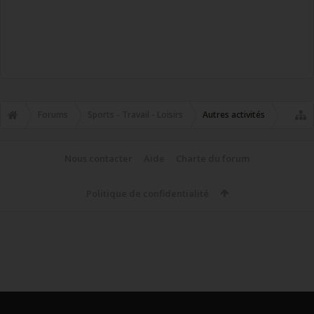
Forums
Sports - Travail - Loisirs
Autres activités
Nous contacter
Aide
Charte du forum
Politique de confidentialité