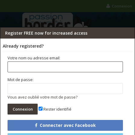
Connexion
Register FREE now for increased access
Already registered?
Votre nom ou adresse email:
FORUMS
GALERIE
CONCOURS PHOTO
Mot de passe:
Rechercher dans les forums
Messages récents
Vous avez oublié votre mot de passe?
Rester identifié
Connecter avec Facebook