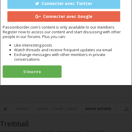
Connecter avec Twitter
Connecter avec Google
Passionborder.com's content is only available to our members.
Register now to access our content and start discussing with other
people in our forums. Plus you can:
Like interesting posts
Watch threads and receive frequent updates via email
Exchange messages with other members in private
conversations
S'inscrire
Forums
Sports - Travail - Loisirs
Autres activités
Treibball
Discussion dans '
Autres activités
' créé par
mojito
,
1 Avril 2014
.