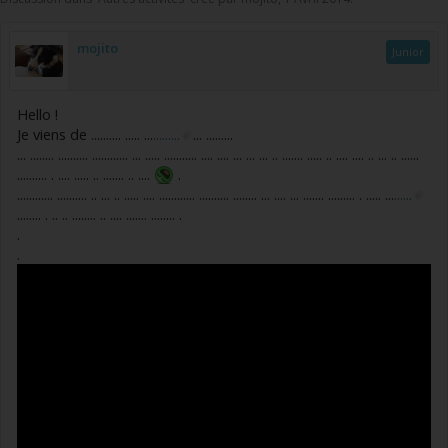
mojito
Junior
Hello !
Je viens de .......... ..... ...
.........
... .........
... ........ .......... ............ ... ..... ........... .... .... ... ... ... .. ....... ..... .. .... .... .. ... .. ......
.......... . .... ..... .. ....... .. ....
.
............ .......... .. ... .. ..... .... ............ .......... ........ ... .... ... ....... ......... . ..... ...
......
........ . .. .. ........ .. .... ....... ........ .
.
.