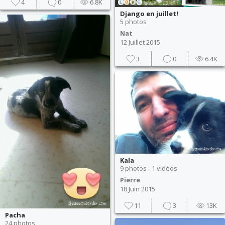
4
0
6.8K
Django en juillet!
5 photos
Nat
12 Juillet 2015
3
0
6.4K
Kala
9 photos - 1 vidéos
Pierre
18 Juin 2015
11
3
13K
Pacha
24 photos