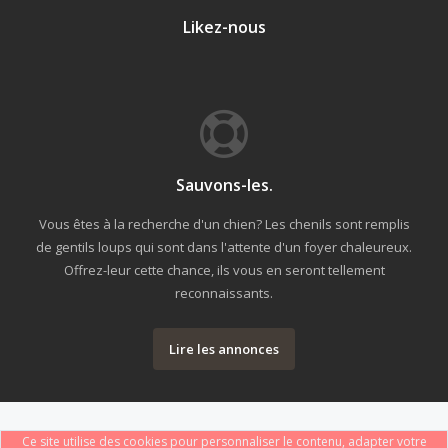
Likez-nous
Sauvons-les.
Vous êtes à la recherche d'un chien? Les chenils sont remplis
de gentils loups qui sont dans l'attente d'un foyer chaleureux.
Offrez-leur cette chance, ils vous en seront tellement
reconnaissants.
Lire les annonces
Ce site utilise des cookies pour personnaliser le contenu, adapter votre