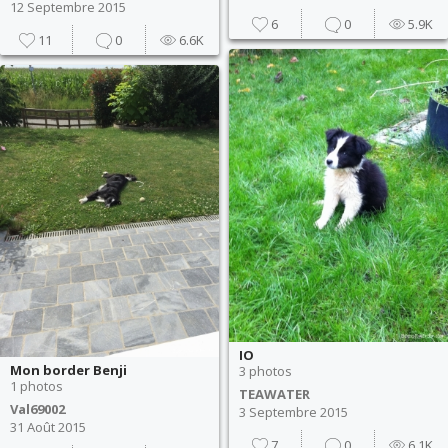
12 Septembre 2015
6
0
5.9K
11
0
6.6K
IO
Mon border Benji
3 photos
1 photos
TEAWATER
Val69002
3 Septembre 2015
31 Août 2015
7
0
6.1K