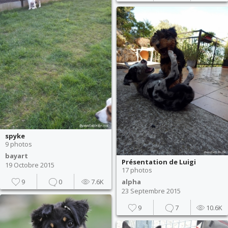
spyke
9 photos
bayart
Présentation de Luigi
19 Octobre 2015
17 photos
9
0
7.6K
alpha
23 Septembre 2015
9
7
10.6K