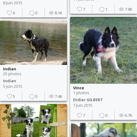
8 Juin 2015
7
1
7.9K
6
0
8.1K
Indian
25 photos
Indian
5 Juin 2015
Vince
1 photos
5
0
7.4K
Didier GILBERT
7 Juin 2015
7
0
6.7K