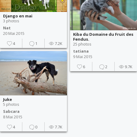
Django en mai
3 photos
Nat
20 Mai 2015
Kiba du Domaine du Fruit des
Fendus.
4
1
7.2K
25 photos
tatiana
9 Mai 2015
6
2
9.7K
Juke
5 photos
Sabcara
8 Mai 2015
4
0
7.7K