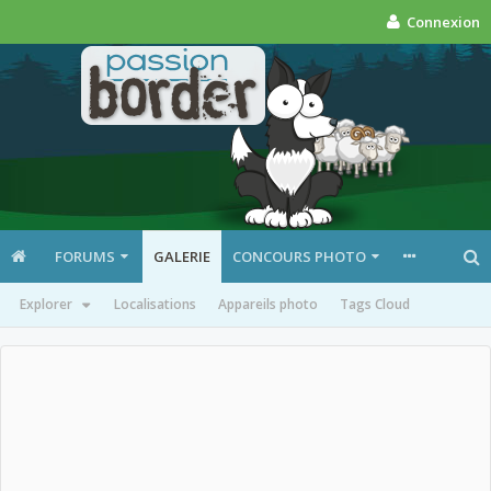
Connexion
FORUMS
GALERIE
CONCOURS PHOTO
Explorer
Localisations
Appareils photo
Tags Cloud