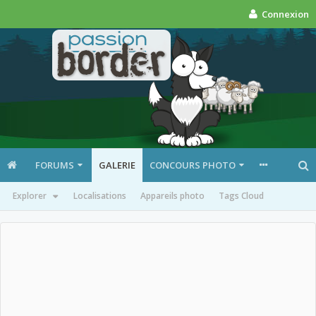
Connexion
FORUMS
GALERIE
CONCOURS PHOTO
Explorer
Localisations
Appareils photo
Tags Cloud