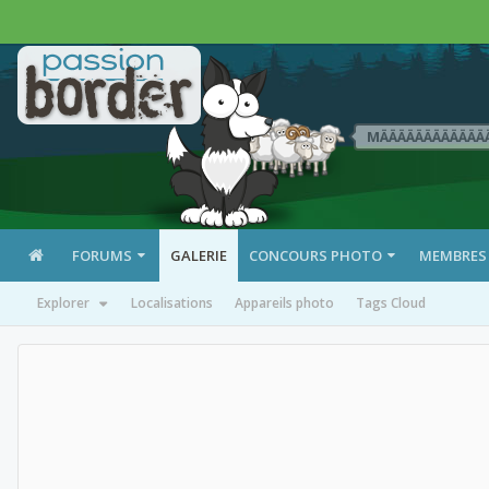
MÄÄÄÄÄÄÄÄÄÄÄÄ
FORUMS
GALERIE
CONCOURS PHOTO
MEMBRES
Explorer
Localisations
Appareils photo
Tags Cloud