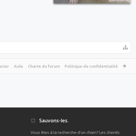
acter
Aide
Charte du forum
Politique de confidentialité
Sauvons-les.
Vous êtes à la recherche d'un chien? Les chenils