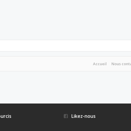
Accueil
Nous cont
urcis
Likez-nous