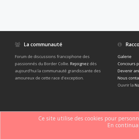
La communauté
Racco
Forum de discussions francophone des
Galerie
passionnés du Border Collie.
Rejoignez
dès
Concours 
aujourd'hui la communauté grandissante des
Devenir an
amoureux de cette race d'exception.
Nous conta
Ouvrir la
Na
Ce site utilise des cookies pour person
En continuan
Forum software by XenForo
© 2010-2019 XenForo Ltd.
Le forum est hébe
®
Some XenForo functionality crafted by
ThemeHouse
.