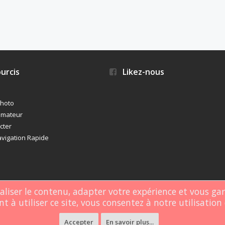
urcis
Likez-nous
photo
imateur
cter
vigation Rapide
naliser le contenu, adapter votre expérience et vous ga
t à utiliser ce site, vous consentez à notre utilisation 
rgé par
Webdomain.com
.
Accepter
En savoir plus...