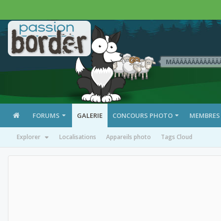
MÄÄÄÄÄÄÄÄÄÄÄÄ
FORUMS
GALERIE
CONCOURS PHOTO
MEMBRES
Explorer
Localisations
Appareils photo
Tags Cloud