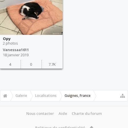
Opy
2 photos
Vanessaa1611
18 Janvier 2019
4
0
7.7K
Galerie
Localisations
Guignes, France
Nous contacter
Aide
Charte du forum
Politique de confidentialité