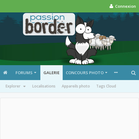
Connexion
FORUMS
GALERIE
CONCOURS PHOTO
Explorer
Localisations
Appareils photo
Tags Cloud