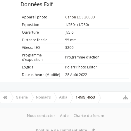
Données Exif
Appareil photo
Canon EOS 2000D
Exposition
1/250s (1/250)
Ouverture
ƒ/5.6
Distance focale
55 mm
Vitesse ISO
3200
Programme
Programme d'action
d'exposition
Logiciel
Polarr Photo Editor
Date et heure (Modifié)
28 Août 2022
Galerie
Nomad's
Aska
1-IMG_4653
Nous contacter
Aide
Charte du forum
Politique de confidentialité