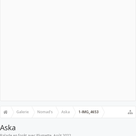
Galerie
Nomad's
Aska
1-IMG_4653
Aska
Balade en forêt avec Plumette. Août 2022