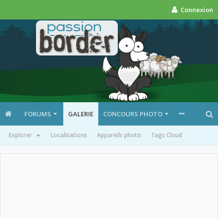
Connexion
FORUMS
GALERIE
CONCOURS PHOTO
Explorer
Localisations
Appareils photo
Tags Cloud