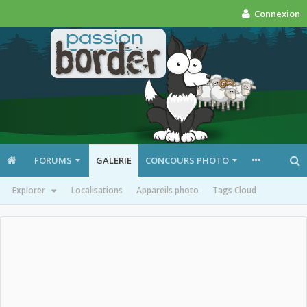
Connexion
FORUMS
GALERIE
CONCOURS PHOTO
Explorer
Localisations
Appareils photo
Tags Cloud