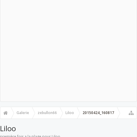
Galerie
zebullon66
Liloo
20150424_160817
Liloo
première fois a la plage pour Liloo