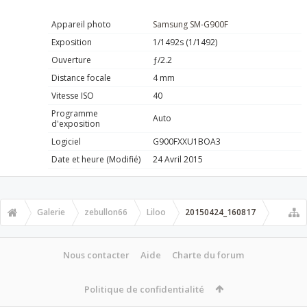
Appareil photo
Samsung SM-G900F
Exposition
1/1492s (1/1492)
Ouverture
ƒ/2.2
Distance focale
4 mm
Vitesse ISO
40
Programme
Auto
d'exposition
Logiciel
G900FXXU1BOA3
Date et heure (Modifié)
24 Avril 2015
Galerie
zebullon66
Liloo
20150424_160817
Nous contacter
Aide
Charte du forum
Politique de confidentialité