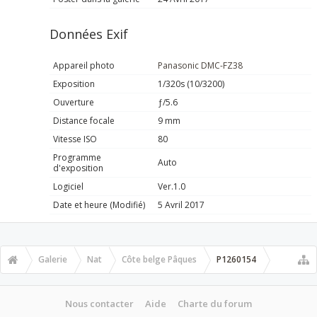
Données Exif
Appareil photo
Panasonic DMC-FZ38
Exposition
1/320s (10/3200)
Ouverture
ƒ/5.6
Distance focale
9 mm
Vitesse ISO
80
Programme
Auto
d'exposition
Logiciel
Ver.1.0
Date et heure (Modifié)
5 Avril 2017
Galerie
Nat
Côte belge Pâques
P1260154
Nous contacter
Aide
Charte du forum