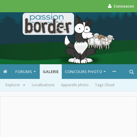
Connexion
FORUMS
GALERIE
CONCOURS PHOTO
Explorer
Localisations
Appareils photo
Tags Cloud