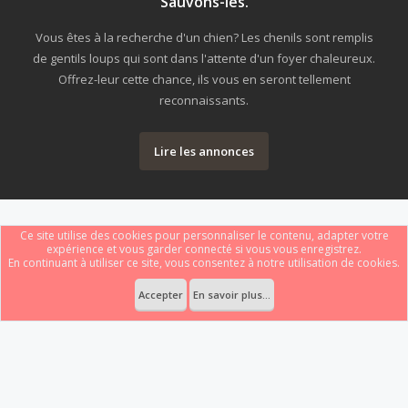
Sauvons-les.
Vous êtes à la recherche d'un chien? Les chenils sont remplis
de gentils loups qui sont dans l'attente d'un foyer chaleureux.
Offrez-leur cette chance, ils vous en seront tellement
reconnaissants.
Lire les annonces
Ce site utilise des cookies pour personnaliser le contenu, adapter votre
expérience et vous garder connecté si vous vous enregistrez.
En continuant à utiliser ce site, vous consentez à notre utilisation de cookies.
Forum software by XenForo
Le forum est hébergé par
Webdomain.com
.
®
Some XenForo functionality crafted by
ThemeHouse
.
Accepter
En savoir plus...