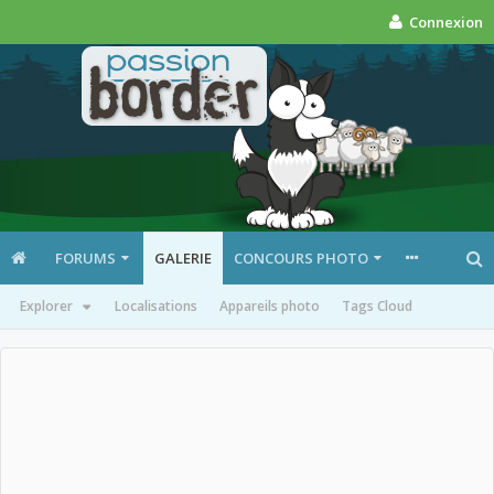
Connexion
FORUMS
GALERIE
CONCOURS PHOTO
Explorer
Localisations
Appareils photo
Tags Cloud