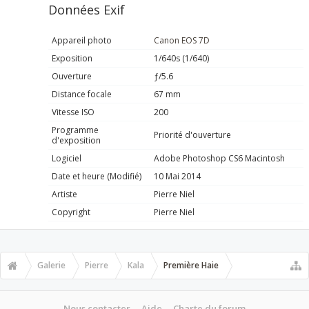
Données Exif
Appareil photo
Canon EOS 7D
Exposition
1/640s (1/640)
Ouverture
ƒ/5.6
Distance focale
67 mm
Vitesse ISO
200
Programme
Priorité d'ouverture
d'exposition
Logiciel
Adobe Photoshop CS6 Macintosh
Date et heure (Modifié)
10 Mai 2014
Artiste
Pierre Niel
Copyright
Pierre Niel
Galerie
Pierre
Kala
Première Haie
Nous contacter
Aide
Charte du forum