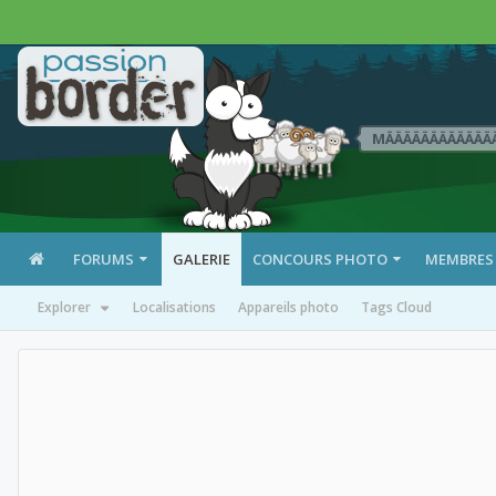
MÄÄÄÄÄÄÄÄÄÄÄÄ
FORUMS
GALERIE
CONCOURS PHOTO
MEMBRES
Explorer
Localisations
Appareils photo
Tags Cloud