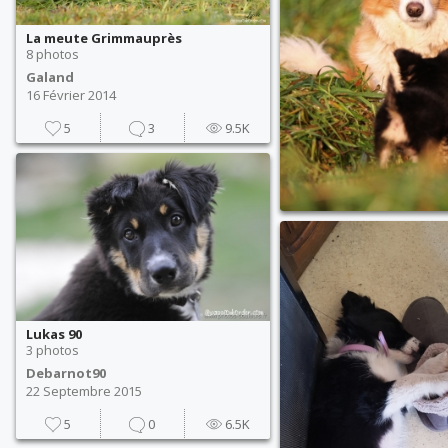
La meute Grimmauprès
8 photos
Galand
16 Février 2014
5
3
9.5K
Lukas 90
3 photos
Debarnot90
22 Septembre 2015
5
0
6.5K