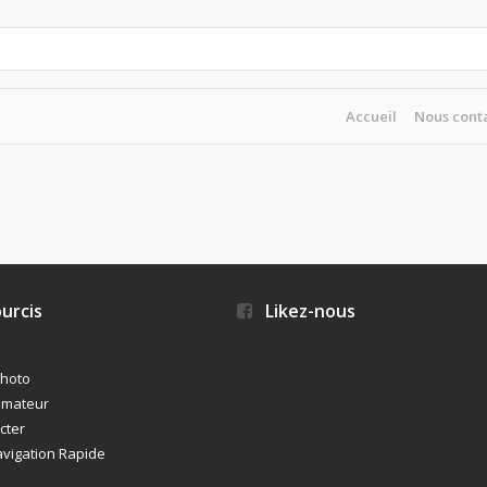
Accueil
Nous cont
urcis
Likez-nous
photo
imateur
cter
vigation Rapide