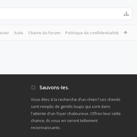
acter
Aide
Charte du forum
Politique de confidentialité
Sauvons-les.
Vous êtes à la recherche d'un chien? Les chenils
sont remplis de gentils loups qui sont dans
l'attente d'un foyer chaleureux. Offrez-leur cette
chance, ils vous en seront tellement
reconnaissants.