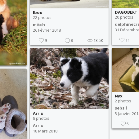
DAGOBERT F
Ibox
20 photos
22 photos
delphinecr
mitch
31 Décembre
26 Février 2018
11
9
8
13.5K
Nyx
2 photos
sebsil
Arriu
5 Janvier 201
8 photos
5
Arriu
18 Mars 2018