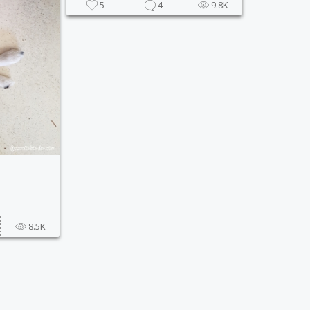
5
4
9.8K
8.5K