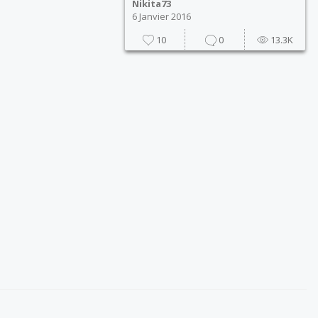
Nikita73
6 Janvier 2016
10
0
13.3K