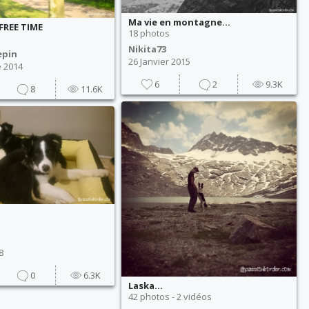
Ma vie en montagne...
REE TIME
18 photos
Nikita73
epin
26 Janvier 2015
 2014
6
2
9.3K
8
11.6K
8
0
6.3K
Laska...
42 photos - 2 vidéos