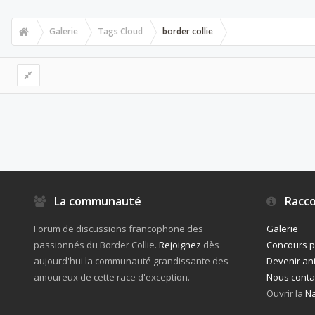
Galerie
Tags Cloud
border collie
La communauté
Racco
Forum de discussions francophone des
Galerie
passionnés du Border Collie.
Rejoignez
dès
Concours 
aujourd'hui la communauté grandissante des
Devenir an
amoureux de cette race d'exception.
Nous conta
Ouvrir la
Na