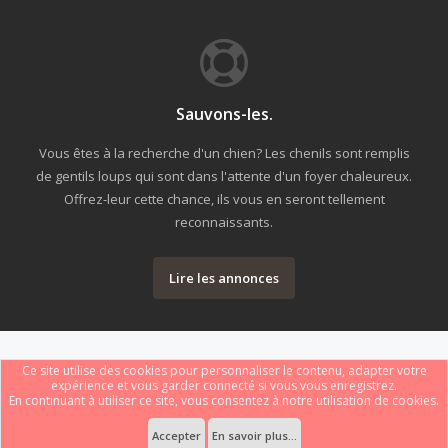
Sauvons-les.
Vous êtes à la recherche d'un chien? Les chenils sont remplis
de gentils loups qui sont dans l'attente d'un foyer chaleureux.
Offrez-leur cette chance, ils vous en seront tellement
reconnaissants.
Lire les annonces
Ce site utilise des cookies pour personnaliser le contenu, adapter votre
expérience et vous garder connecté si vous vous enregistrez.
En continuant à utiliser ce site, vous consentez à notre utilisation de cookies.
Forum software by XenForo
Le forum est hébergé par
Webdomain.com
.
®
Some XenForo functionality crafted by
ThemeHouse
.
Accepter
En savoir plus...