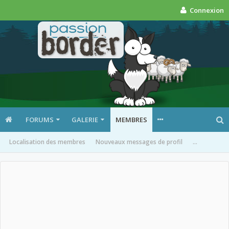
Connexion
FORUMS
GALERIE
MEMBRES
Localisation des membres
Nouveaux messages de profil
...