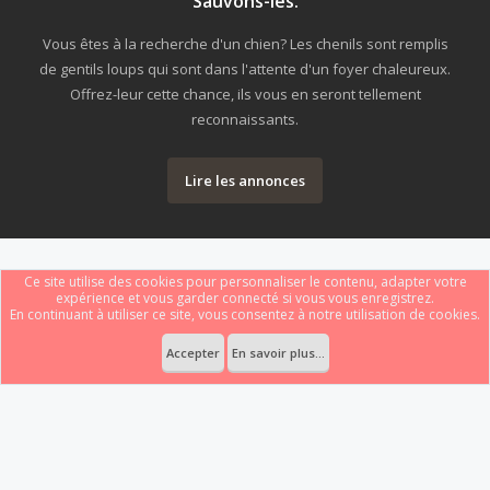
Sauvons-les.
Vous êtes à la recherche d'un chien? Les chenils sont remplis
de gentils loups qui sont dans l'attente d'un foyer chaleureux.
Offrez-leur cette chance, ils vous en seront tellement
reconnaissants.
Lire les annonces
Ce site utilise des cookies pour personnaliser le contenu, adapter votre
expérience et vous garder connecté si vous vous enregistrez.
En continuant à utiliser ce site, vous consentez à notre utilisation de cookies.
Forum software by XenForo
Le forum est hébergé par
Webdomain.com
.
®
Some XenForo functionality crafted by
ThemeHouse
.
Accepter
En savoir plus...