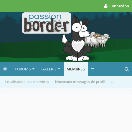
Connexion
FORUMS
GALERIE
MEMBRES
Localisation des membres
Nouveaux messages de profil
...