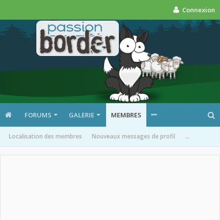
Connexion
FORUMS
GALERIE
MEMBRES
Localisation des membres
Nouveaux messages de profil
...