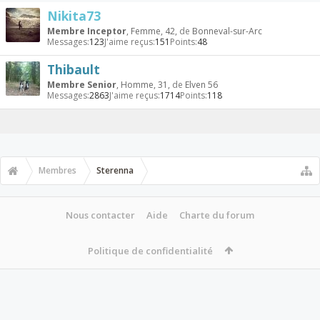
Nikita73
Membre Inceptor
, Femme, 42,
de
Bonneval-sur-Arc
Messages:
123
J'aime reçus:
151
Points:
48
Thibault
Membre Senior
, Homme, 31,
de
Elven 56
Messages:
2863
J'aime reçus:
1714
Points:
118
Membres
Sterenna
Nous contacter
Aide
Charte du forum
Politique de confidentialité