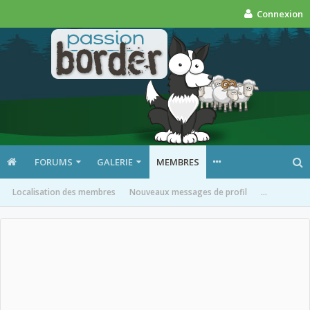
Connexion
FORUMS
GALERIE
MEMBRES
Localisation des membres
Nouveaux messages de profil
...