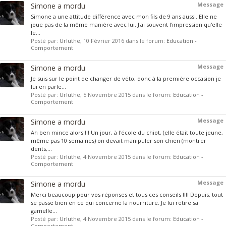
Message
Simone a mordu
Simone a une attitude différence avec mon fils de 9 ans aussi. Elle ne
joue pas de la même manière avec lui. J'ai souvent l'impression qu'elle
le...
Posté par:
Urluthe
,
10 Février 2016
dans le forum:
Education -
Comportement
Message
Simone a mordu
Je suis sur le point de changer de véto, donc à la première occasion je
lui en parle...
Posté par:
Urluthe
,
5 Novembre 2015
dans le forum:
Education -
Comportement
Message
Simone a mordu
Ah ben mince alors!!!! Un jour, à l'école du chiot, (elle était toute jeune,
même pas 10 semaines) on devait manipuler son chien (montrer
dents,...
Posté par:
Urluthe
,
4 Novembre 2015
dans le forum:
Education -
Comportement
Message
Simone a mordu
Merci beaucoup pour vos réponses et tous ces conseils !!!! Depuis, tout
se passe bien en ce qui concerne la nourriture. Je lui retire sa
gamelle...
Posté par:
Urluthe
,
4 Novembre 2015
dans le forum:
Education -
Comportement