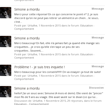
Message
Simone a mordu
Merci pour cette réponse! En ce qui concerne le point n° 2, je suis
d'accord qu'on ne peut pas retirer un aliment à un chien....le souci,
c'est...
Posté par:
Urluthe
,
1 Novembre 2015
dans le forum:
Education -
Comportement
Message
Simone a mordu
Merci beaucoup! En fait, elle n'a jamais fait ça quand elle mange ses
croquettes....je crois qu'elle s'en tape un peu de ses
croquettes...Souvent,...
Posté par:
Urluthe
,
1 Novembre 2015
dans le forum:
Education -
Comportement
Message
Problème ! - je suis tres inquiete !
Merci beaucoup pour les conseils!!!!!!! On va essayer ça tout de suite!
Posté par:
Urluthe
,
1 Novembre 2015
dans le forum:
Education -
Comportement
Discussion
Simone a mordu
hello!! J'ai un souci avec Simone (4 mois et demi). Elle vient de "pincer"
mon fils de 9 ans au visage. Elle avait sauté sur le divan (ce qui lui...
Discussion de:
Urluthe
,
1 Novembre 2015
, 29 réponses, dans le forum:
Education - Comportement