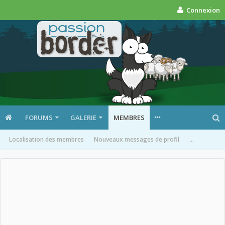
Connexion
FORUMS
GALERIE
MEMBRES
Localisation des membres
Nouveaux messages de profil
...