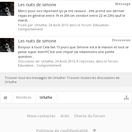
Message
Les nuits de simone
Merci pour vos réponses! (y) ça me rassure...elle prend son dernier
repas en général entre 19 et 20h (et s'endort entre 22 et 23h) sauf le
mardi...
Posté par:
Urluthe
,
24 Août 2015
dans le forum:
Education -
Comportement
Discussion
Les nuits de simone
Bonjour à tous! Cela fait 15 jours que Simone est à la maison et tout se
passe super bien!!!C'est une chipie! J'ai néanmoins une petite
question...
Discussion de:
Urluthe
,
24 Août 2015
, 8 réponses, dans le forum:
Education - Comportement
Trouver tous les messages de Urluthe
Trouver toutes les discussions de
Urluthe
Membres
Urluthe
Nous contacter
Aide
Charte du forum
Politique de confidentialité