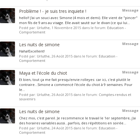
Message
Problème ! - je suis tres inquiete !
hello!! J'ai un souci avec Simone (4 mois et demi). Elle vient de "pincer"
mon fils de 9 ans au visage. Elle avait sauté sur le divan (ce qui lui...
Posté par:
Urluthe
,
1 Novembre 2015
dans le forum:
Education -
Comportement
Message
Les nuits de simone
Haha!Excellent!
Posté par:
Urluthe
,
26 Août 2015
dans le forum:
Education -
Comportement
Message
Maya et l'école du chiot
Et bien, tout ça me fait presqu'envie:rolleyes: car ici, c'est plutôt le
contraire...Simone a commencé l'école du chiot à 9 semaines. Pour
le...
Posté par:
Urluthe
,
26 Août 2015
dans le forum:
Comptes-rendus et
souvenirs
Message
Les nuits de simone
Chez moi, c'est pareil. Je recommence le travail le 1er septembre, j'ai
des horaires variables aussi...parfois, des répétitions en soirée...
Posté par:
Urluthe
,
24 Août 2015
dans le forum:
Education -
Comportement