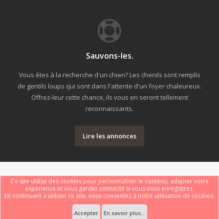
Sauvons-les.
Vous êtes à la recherche d'un chien? Les chenils sont remplis
de gentils loups qui sont dans l'attente d'un foyer chaleureux.
Offrez-leur cette chance, ils vous en seront tellement
reconnaissants.
Lire les annonces
Ce site utilise des cookies pour personnaliser le contenu, adapter votre
expérience et vous garder connecté si vous vous enregistrez.
En continuant à utiliser ce site, vous consentez à notre utilisation de cookies.
Forum software by XenForo
Le forum est hébergé par
Webdomain.com
.
®
Some XenForo functionality crafted by
ThemeHouse
.
Accepter
En savoir plus...