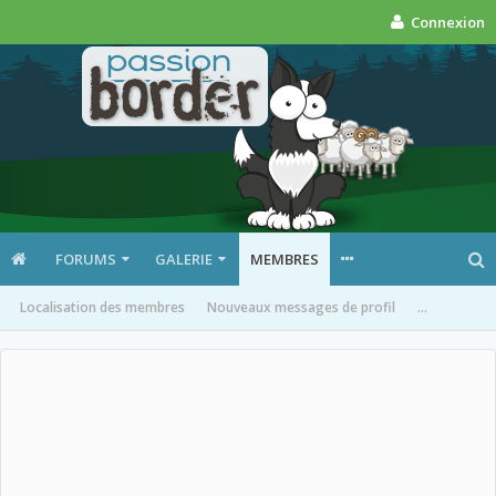
Connexion
FORUMS
GALERIE
MEMBRES
Localisation des membres
Nouveaux messages de profil
...