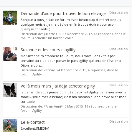
Discussion
Demande d'aide pour trouver le bon elevage
Bonjour à tous!Je suis ce forum avec beaucoup d’intérêt depuis
quelque mois et je me décide enfin à vous écrire pour avoir
quelque conseils :)...
Discussion de:
Juliette OB
,
27 Décembre 2017
, 43 réponses, dans le
forum:
Accueillir un Border collie
Discussion
Suzanne et les cours d'agility
Ma Suzanne m’étonnera toujours, nous travaillons 2 fois par
semaine au club pour passer le pass agility qui sera en février a
Dijon je dois...
Discussion de:
vernay
,
24 Décembre 2015
, 4 réponses, dans le
forum:
Agility
Discussion
Voilà mois mars j'ai deja acheter agility
je demande vous pense bon idée peux fait Agility dans mer avec la
sable??? (ville mer ostende) c'est ma maman a idée envie aller mer
sur sable...
Discussion de:
*Ama-Anni*
,
6 Mars 2015
, 11 réponses, dans le
forum:
Agility
Discussion
Le e-contact
Excellent:)[MEDIA]