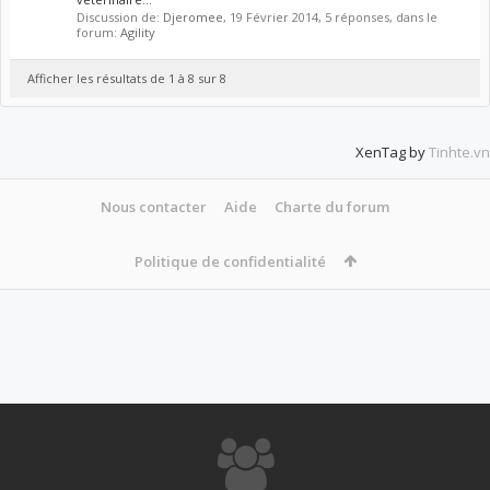
Discussion de:
Djeromee
,
19 Février 2014
, 5 réponses, dans le
forum:
Agility
Afficher les résultats de 1 à 8 sur 8
XenTag by
Tinhte.vn
Nous contacter
Aide
Charte du forum
Politique de confidentialité