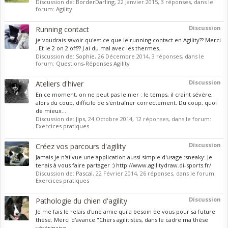
Discussion de:
BorderDarling
,
22 Janvier 2015
, 3 réponses, dans le
forum:
Agility
Discussion
Running contact
je voudrais savoir qu'est ce que le running contact en Agility?? Merci
. Et le 2 on 2 off?? J ai du mal avec les thermes.
Discussion de:
Sophie
,
26 Décembre 2014
, 3 réponses, dans le
forum:
Questions-Réponses Agility
Discussion
Ateliers d'hiver
En ce moment, on ne peut pas le nier : le temps, il craint sévère,
alors du coup, difficile de s'entraîner correctement. Du coup, quoi
de mieux...
Discussion de:
Jips
,
24 Octobre 2014
, 12 réponses, dans le forum:
Exercices pratiques
Discussion
Créez vos parcours d'agility
Jamais je n'ai vue une application aussi simple d'usage :sneaky: Je
tenais à vous faire partager :) http://www.agilitydraw.di-sports.fr/
Discussion de:
Pascal
,
22 Février 2014
, 26 réponses, dans le forum:
Exercices pratiques
Discussion
Pathologie du chien d'agility
Je me fais le relais d'une amie qui a besoin de vous pour sa future
thèse. Merci d'avance."Chers agilitistes, dans le cadre ma thèse
vétérinaire...