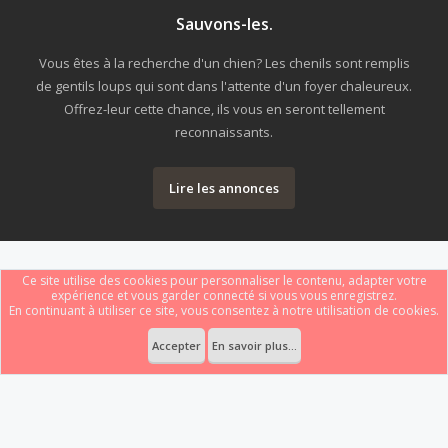
Sauvons-les.
Vous êtes à la recherche d'un chien? Les chenils sont remplis
de gentils loups qui sont dans l'attente d'un foyer chaleureux.
Offrez-leur cette chance, ils vous en seront tellement
reconnaissants.
Lire les annonces
Ce site utilise des cookies pour personnaliser le contenu, adapter votre
expérience et vous garder connecté si vous vous enregistrez.
En continuant à utiliser ce site, vous consentez à notre utilisation de cookies.
Forum software by XenForo
Le forum est hébergé par
Webdomain.com
.
®
Some XenForo functionality crafted by
ThemeHouse
.
Accepter
En savoir plus...